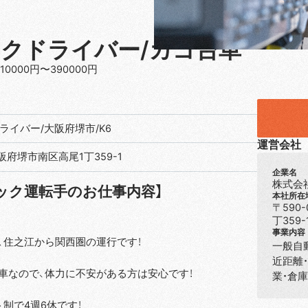
クドライバー/カゴ台車
10000円〜390000円
ライバー/大阪府堺市/K6
運営会社
 大阪府堺市南区高尾1丁359-1
企業名
株式会
ック運転手のお仕事内容】
本社所在
〒590
丁359-
事業内容
、住之江から関西圏の運行です！
一般自
近距離
車なので、体力に不安がある方は安心です！
業・倉
制で4週6休です！