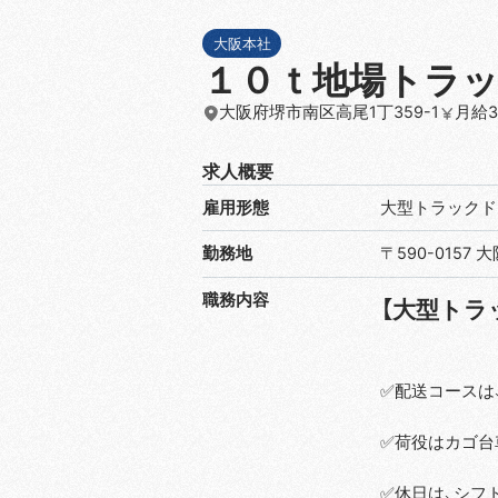
大阪本社
１０ｔ地場トラッ
大阪府堺市南区高尾1丁359-1
月給3
求人概要
雇用形態
大型トラックド
勤務地
〒590-0157
職務内容
【大型トラ
✅配送コースは
✅荷役はカゴ台
✅休日は、シフト