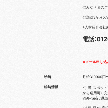
◎みなさまのご
◎勤続3か月5万
※人材紹介会社
電話：012
※メール申し込
給与
月給310000円
給与情報
・手当：スポット手
から適用可)、安全
間外・深夜、通勤
・旅費：日当・宿