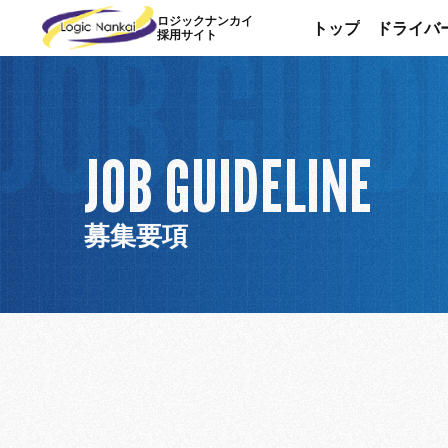
JOB GUID
ロジックナンカイ
トップ
ドライバ
採用サイト
トップ
ドライバ
年収アップを目
年収アップを目
ワークライフバ
JOB GUIDELINE
ワークライフバ
募集要項