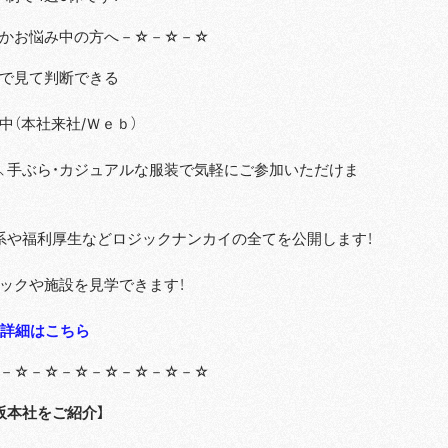
かお悩み中の方へ－☆－☆－☆
で見て判断できる
中（本社来社/Ｗｅｂ）
、手ぶら・カジュアルな服装で気軽にご参加いただけま
系や福利厚生などロジックナンカイの全てを公開します！
ックや施設を見学できます！
の詳細はこちら
－☆－☆－☆－☆－☆－☆－☆
阪本社をご紹介】