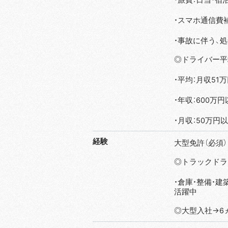
・スマホ通信費
・事故に伴う、
◎ドライバー平
・平均：月収51
・年収：600万円
・月収：50万円以
経験
大型免許（必須）
◎トラックドラ
・倉庫・整備・
活躍中
◎大型入社→6