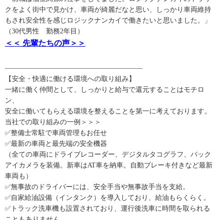
クをよく街中で見かけ、車両が綺麗だなと思い、しっかり車両維持
もされ安全性を感じロジックナンカイで働きたいと思いました。」
（30代男性 勤務2年目）
＜＜ 先輩たちの声＞＞
――――――――――――――――――――
【安全・快適に働ける環境への取り組み】
一緒に働く仲間として、しっかりと給与で還元することはモチロ
ン、
安全に働いてもらえる環境を整えることを第一に考えております。
当社での取り組みの一例＞＞＞
✅整備士常駐で車両管理もお任せ
✅最新の車両と最先端の安全機器
（全ての車両にドライブレコーダー、デジタルタコグラフ、バック
アイカメラを装備。新車はAT車を納車。自動ブレーキ付きなど最新
車両も）
✅無事故のドライバーには、安全手当や無事故手当を支給。
✅自家給油設備（インタンク）を導入しており、給油もらくらく。
✅トラック洗車機も設置されており、運行後洗車に時間を取られる
こともありません。