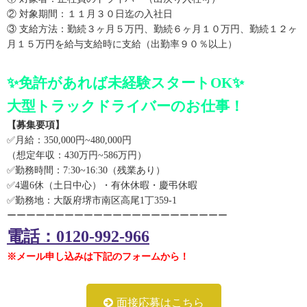
② 対象期間：１１月３０日迄の入社日
③ 支給方法：勤続３ヶ月５万円、勤続６ヶ月１０万円、勤続１２ヶ
月１５万円を給与支給時に支給（出勤率９０％以上）
✨免許があれば未経験スタートOK✨
大型トラックドライバーのお仕事！
【募集要項】
✅月給：350,000円~480,000円
（想定年収：430万円~586万円）
✅勤務時間：7:30~16:30（残業あり）
✅4週6休（土日中心）・有休休暇・慶弔休暇
✅勤務地：大阪府堺市南区高尾1丁359-1
ーーーーーーーーーーーーーーーーーーーーーーー
電話：0120-992-966
※メール申し込みは下記のフォームから！
面接応募はこちら