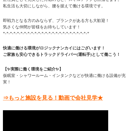
私生活も大切にしながら、腰を据えて働ける環境です。
即戦力となる方のみならず、ブランクがある方も大歓迎！
気さくな仲間が皆様をお待ちしています！
*-*-*-*-*-*-*-*-*-*-*-*-*-*-*-*-*-*-*-*-*-*-*-*-*
快適に働ける環境がロジックナンカイにはございます！
ご家族も安心できるトラックドライバー(運転手)として働こう！
【✨実際に働く環境をご紹介✨】
仮眠室・シャワールーム・インタンクなどが快適に働ける設備が充
実！
⇒もっと施設を見る！動画で会社見学★