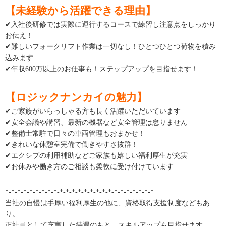
【未経験から活躍できる理由】
✔入社後研修では実際に運行するコースで練習し注意点をしっかり
お伝え！
✔難しいフォークリフト作業は一切なし！ひとつひとつ荷物を積み
込みます
✔年収600万以上のお仕事も！ステップアップを目指せます！
【ロジックナンカイの魅力】
✔ご家族がいらっしゃる方も長く活躍いただいています
✔安全会議や講習、最新の機器など安全管理は怠りません
✔整備士常駐で日々の車両管理もおまかせ！
✔きれいな休憩室完備で働きやすさ抜群！
✔エクシブの利用補助などご家族も嬉しい福利厚生が充実
✔お休みや働き方のご相談も柔軟に受け付けています
*-*-*-*-*-*-*-*-*-*-*-*-*-*-*-*-*-*-*-*-*-*-*-*-*
当社の自慢は手厚い福利厚生の他に、資格取得支援制度などもあ
り。
正社員として充実した待遇のもと、スキルアップも目指せます。