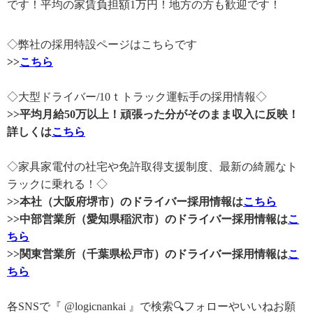
です！平均の家賃負担額1万円！地方の方も歓迎です！
◇弊社の採用特設ページはこちらです
>>
こちら
◇大型ドライバー/10ｔトラック運転手の採用情報◇
>>平均月給50万以上！頑張った分がそのまま収入に反映！
詳しくは
こちら
◇家具家電付の社宅や免許取得支援制度、最新の綺麗なト
ラックに乗れる！◇
>>本社（大阪府堺市）のドライバー採用情報は
こちら
>>中部営業所（愛知県稲沢市）のドライバー採用情報は
こ
ちら
>>関東営業所（千葉県松戸市）のドライバー採用情報は
こ
ちら
各SNSで『 @logicnankai 』で検索🔍フォローやいいねお願