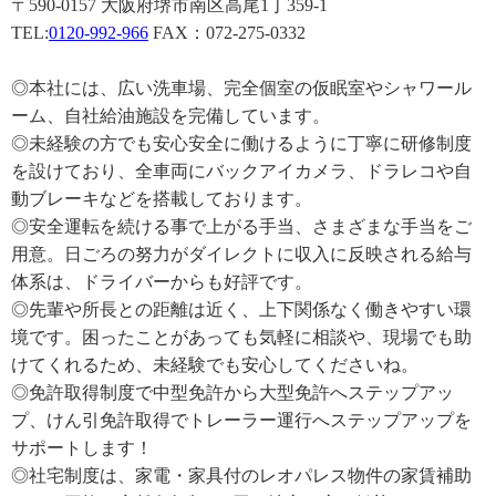
〒590-0157 大阪府堺市南区高尾1丁359-1
TEL:
0120-992-966
FAX：072-275-0332
◎本社には、広い洗車場、完全個室の仮眠室やシャワール
ーム、自社給油施設を完備しています。
◎未経験の方でも安心安全に働けるように丁寧に研修制度
を設けており、全車両にバックアイカメラ、ドラレコや自
動ブレーキなどを搭載しております。
◎安全運転を続ける事で上がる手当、さまざまな手当をご
用意。日ごろの努力がダイレクトに収入に反映される給与
体系は、ドライバーからも好評です。
◎先輩や所長との距離は近く、上下関係なく働きやすい環
境です。困ったことがあっても気軽に相談や、現場でも助
けてくれるため、未経験でも安心してくださいね。
◎免許取得制度で中型免許から大型免許へステップアッ
プ、けん引免許取得でトレーラー運行へステップアップを
サポートします！
◎社宅制度は、家電・家具付のレオパレス物件の家賃補助