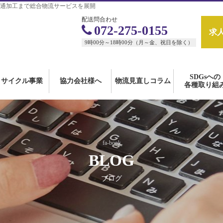
通加工まで総合物流サービスを展開
配送問合わせ
072-275-0155
求
9時00分～18時00分（月～金、祝日を除く）
SDGsへの
リサイクル事業
協力会社様へ
物流見直しコラム
各種取り組
fa-book
BLOG
ブログ