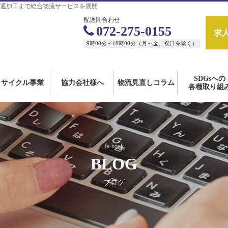
通加工まで総合物流サービスを展開
配送問合わせ
072-275-0155
求
9時00分～18時00分（月～金、祝日を除く）
SDGsへの
リサイクル事業
協力会社様へ
物流見直しコラム
各種取り組
fa-book
BLOG
ブログ