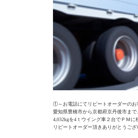
①～お電話にてリピートオーダーのお
愛知県豊橋市から京都府京丹後市まで、
4,032kgを4ｔウイング車２台でＰ
リピートオーダー頂きありがとうござ