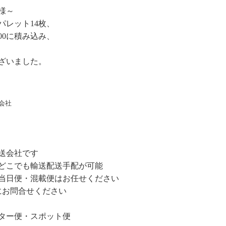
様～
パレット14枚、
00に積み込み、
ざいました。
会社
送会社です
どこでも輸送配送手配が可能
当日便・混載便はお任せください
軽にお問合せください
ター便・スポット便