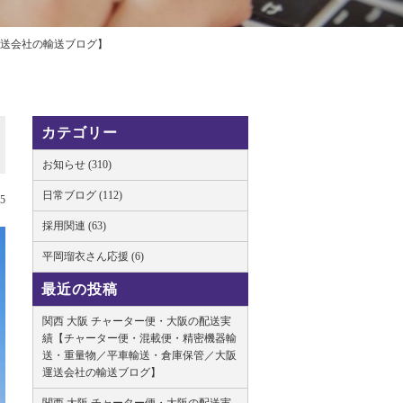
運送会社の輸送ブログ】
カテゴリー
お知らせ (310)
日常ブログ (112)
25
採用関連 (63)
平岡瑠衣さん応援 (6)
最近の投稿
関西 大阪 チャーター便・大阪の配送実
績【チャーター便・混載便・精密機器輸
送・重量物／平車輸送・倉庫保管／大阪
運送会社の輸送ブログ】