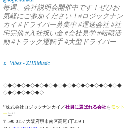
毎週、会社説明会開催中です！ぜひお
気軽にご参加ください！#ロジックナン
カイ #ドライバー募集中 #運送会社 #社
宅完備 #入社祝い金 #会社見学 #転職活
動 #トラック運転手 #大型ドライバー
♬ Vibes - ZHRMusic
◇◆◇◆◇◆◇◆◇◆◇◆◇◆◇◆◇◆◇◆◇◆◇◆◇◆
◇◆◇◆◇◆◇◆◇
’’株式会社ロジックナンカイ／
社員に選ばれる会社
を
モット
ー
に’’
〒590-0157 大阪府堺市南区高尾1丁359-1