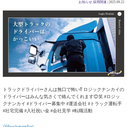
お知らせ
採用関連
|
2025.09.22
トラックドライバーさんは無口で怖い⁉ ロジックナンカイの
ドライバーはみんな気さくで絡んでくれます😊笑 #ロジッ
クナンカイ #ドライバー募集中 #運送会社 #トラック運転手
#社宅完備 #入社祝い金 #会社見学 #転職活動
@logicnankai