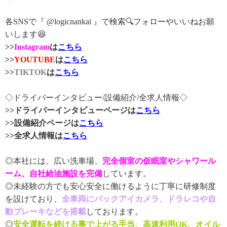
各SNSで『 @logicnankai 』で検索🔍フォローやいいねお願
いします😆
>>
Instagram
は
こちら
>>
YOUTUBE
は
こちら
>>
TIKTOK
は
こちら
◇ドライバーインタビュー/設備紹介/全求人情報◇
>>ドライバーインタビューページは
こちら
>>設備紹介ページは
こちら
>>全求人情報は
こちら
◎本社には、広い洗車場、
完全個室の仮眠室やシャワール
ーム、自社給油施設を完備
しています。
◎未経験の方でも安心安全に働けるように丁寧に研修制度
を設けており、
全車両にバックアイカメラ、ドラレコや自
動ブレーキなどを搭載
しております。
◎
安全運転を続ける事で上がる手当、高速利用OK、オイル