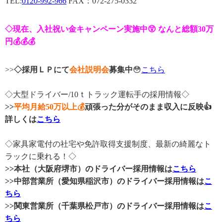
TEL:
0120-992-966
FAX：072-275-0332
◇現在、入社祝い金キャンペーン実施中😲 なんと総額30万
円💰💰💰
>>
◇採用ＬＰにて
会社説明会
募集中
😳
こちら
◇大型ドライバー/10ｔトラック運転手の採用情報◇
>>
平均月給50万以上💰
頑張った分がそのまま収入に反映👍
詳しくは
こちら
◇家具家電付の社宅や免許取得支援制度、最新の綺麗なト
ラックに乗れる！◇
>>本社（大阪府堺市）のドライバー採用情報は
こちら
>>中部営業所（愛知県稲沢市）のドライバー採用情報は
こ
ちら
>>関東営業所（千葉県松戸市）のドライバー採用情報は
こ
ちら