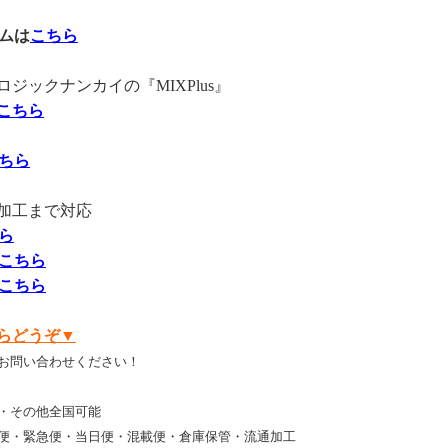
ムは
こちら
ックナンカイの『MIXPlus』
こちら
ちら
加工まで対応
ら
こちら
こちら
らどうぞ▼
お問い合わせください！
・その他全国可能
便・緊急便・当日便・混載便・倉庫保管・流通加工