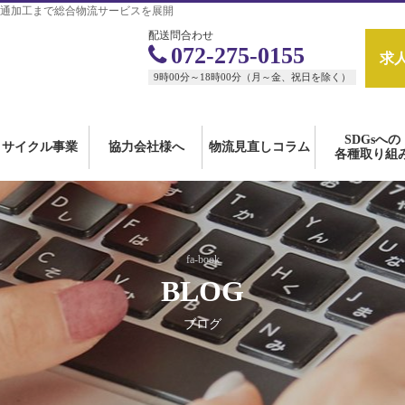
通加工まで総合物流サービスを展開
配送問合わせ
072-275-0155
求
9時00分～18時00分（月～金、祝日を除く）
SDGsへの
リサイクル事業
協力会社様へ
物流見直しコラム
各種取り組
fa-book
BLOG
ブログ