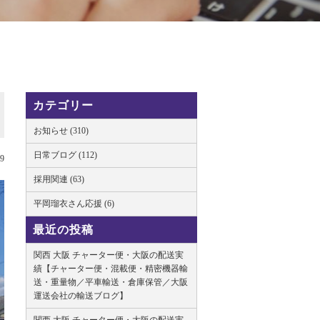
カテゴリー
お知らせ (310)
日常ブログ (112)
29
採用関連 (63)
平岡瑠衣さん応援 (6)
最近の投稿
関西 大阪 チャーター便・大阪の配送実
績【チャーター便・混載便・精密機器輸
送・重量物／平車輸送・倉庫保管／大阪
運送会社の輸送ブログ】