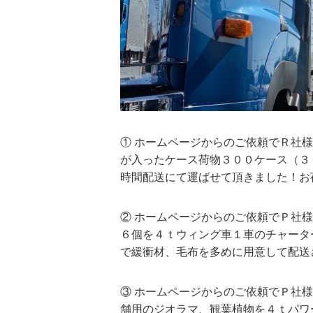
① ホームページからのご依頼でＲ社
が入ったケース荷物３００ケース（３
時間配送にて運ばせて頂きました！お
② ホームページからのご依頼でＰ社
６個を４ｔウィング車１車のチャータ
で緩衝材、毛布を多めに用意して配送
③ ホームページからのご依頼でＰ社
舗用のジオラマ、観葉植物を４ｔパワ