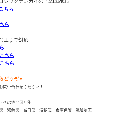
ックナンカイの『MIXPlus』
こちら
ちら
加工まで対応
ら
こちら
こちら
らどうぞ▼
お問い合わせください！
・その他全国可能
便・緊急便・当日便・混載便・倉庫保管・流通加工