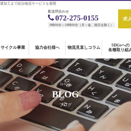
通加工まで総合物流サービスを展開
配送問合わせ
072-275-0155
求
9時00分～18時00分（月～金、祝日を除く）
SDGsへの
リサイクル事業
協力会社様へ
物流見直しコラム
各種取り組
fa-book
BLOG
ブログ