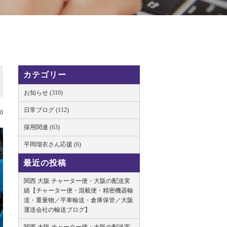
カテゴリー
お知らせ (310)
日常ブログ (112)
10
採用関連 (63)
平岡瑠衣さん応援 (6)
最近の投稿
関西 大阪 チャーター便・大阪の配送実
績【チャーター便・混載便・精密機器輸
送・重量物／平車輸送・倉庫保管／大阪
運送会社の輸送ブログ】