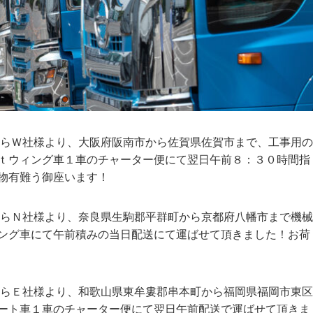
からＷ社様より、大阪府阪南市から佐賀県佐賀市まで、工事用の
ｔウィング車１車のチャーター便にて翌日午前８：３０時間指
物有難う御座います！
からＮ社様より、奈良県生駒郡平群町から京都府八幡市まで機械
ング車にて午前積みの当日配送にて運ばせて頂きました！お荷
からＥ社様より、和歌山県東牟婁郡串本町から福岡県福岡市東区
ート車１車のチャーター便にて翌日午前配送で運ばせて頂きま