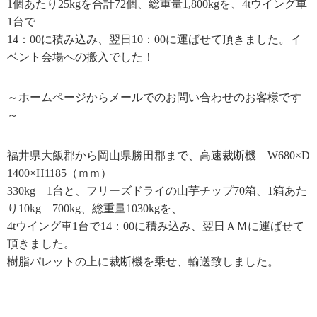
1個あたり
25kg
を合計
72
個、総重量
1,800kg
を、4tウイング車
1
台で
14
：
00
に積み込み、翌日
10
：
00
に運ばせて頂きました。イ
ベント会場への搬入でした！
～ホームページからメールでのお問い合わせのお客様です
～
福井県大飯郡から岡山県勝田郡まで、高速裁断機
W680
×
D
1400
×
H1185
（ｍｍ）
330kg
1
台と、フリーズドライの山芋チップ
70
箱、
1
箱あた
り
10kg
700kg、
総重量
1030kg
を、
4tウイング車
1
台で
14
：
00
に積み込み、翌日ＡＭに運ばせて
頂きました。
樹脂パレットの上に裁断機を乗せ、輸送致しました。