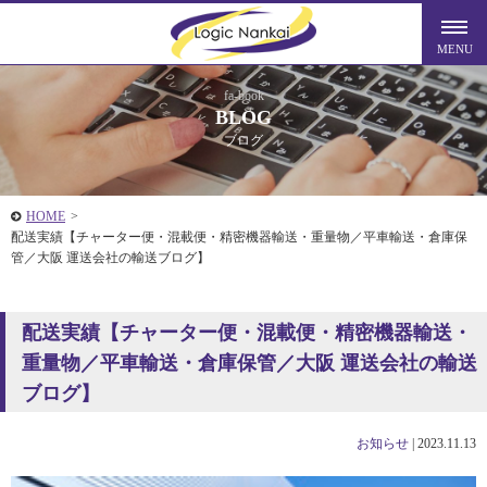
fa-book
BLOG
ブログ
HOME
>
配送実績【チャーター便・混載便・精密機器輸送・重量物／平車輸送・倉庫保
管／大阪 運送会社の輸送ブログ】
配送実績【チャーター便・混載便・精密機器輸送・
重量物／平車輸送・倉庫保管／大阪 運送会社の輸送
ブログ】
お知らせ
|
2023.11.13