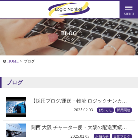
fa-book
BLOG
ブログ
HOME
>
ブログ
ブログ
【採用ブログ/運送・物流 ロジックナンカ…
2025.02.03
お知らせ
採用関連
関西 大阪 チャーター便・大阪の配送実績…
2025.02.03
お知らせ
日常ブログ