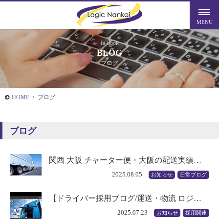
fa-book
BLOG
ブログ
HOME
>
ブログ
ブログ
関西 大阪 チャーター便・大阪の配送実績…
2025.08.05
お知らせ
日常ブログ
【ドライバー採用ブログ/運送・物流 ロジ…
2025.07.23
お知らせ
採用関連