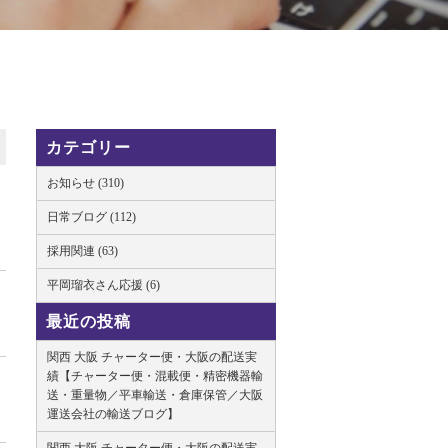
カテゴリー
お知らせ (310)
日常ブログ (112)
採用関連 (63)
平岡瑠衣さん応援 (6)
最近の投稿
関西 大阪 チャーター便・大阪の配送実
績【チャーター便・混載便・精密機器輸
送・重量物／平車輸送・倉庫保管／大阪
運送会社の輸送ブログ】