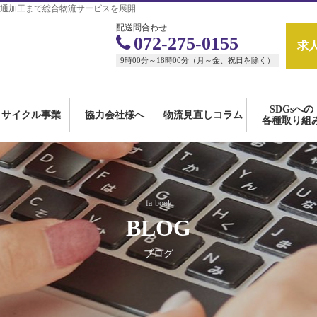
通加工まで総合物流サービスを展開
配送問合わせ
072-275-0155
求
9時00分～18時00分（月～金、祝日を除く）
SDGsへの
リサイクル事業
協力会社様へ
物流見直しコラム
各種取り組
fa-book
BLOG
ブログ