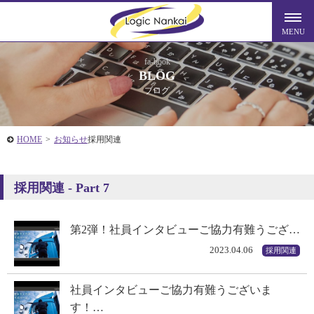
fa-book
BLOG
ブログ
HOME
>
お知らせ
採用関連
採用関連 - Part 7
第2弾！社員インタビューご協力有難うござ…
2023.04.06
採用関連
社員インタビューご協力有難うございま
す！…